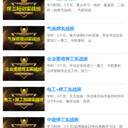
学习时间：1个月。重点学习：电焊，氩弧焊，二保
焊（俗称气保焊），气割等技…
气保焊实战班
学时：1个月。每天保障6小时实操，学生毕业后安
置到三一重工、中联重科、山…
企业委培焊工实战班
学时：2个月。毕业后安排进三一重工、中联重科、
山河智能等企业工作。按三一…
电工+焊工实战班
学时：4个月。天天实操，学员每天动手操作时间不
少于6小时。教学目标：培养…
中级焊工实战班
学习时间：2个月(采用我校20年经典教学方法：模