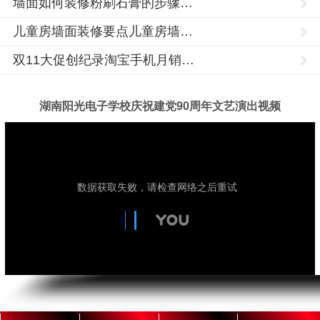
山
墙面如何装修粉刷石膏的步骤…
市,
儿童房墙面装修要点儿童房墙…
固
双11大促创纪录淘宝手机月销…
原
市,
银
湖南阳光电子学校庆祝建党90周年文艺演出视频
川
市,
玉
树,
湖
PLC
南
培
海
阳
训,PLC
光
东,
编
技
术
程
陇
学
培
南
校
训,PLC
成
培
市,
立
训
于
酒
1992
学
年，
校,PLC
泉
是