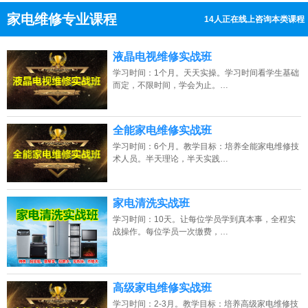
家电维修专业课程
11人正在线上咨询本类课程
13807313137
点击免费咨询电话：
液晶电视维修实战班
学习时间：1个月。天天实操。学习时间看学生基础
而定，不限时间，学会为止。…
全能家电维修实战班
学习时间：6个月。教学目标：培养全能家电维修技
术人员。半天理论，半天实践…
家电清洗实战班
学习时间：10天。让每位学员学到真本事，全程实
战操作。每位学员一次缴费，…
高级家电维修实战班
学习时间：2-3月。教学目标：培养高级家电维修技