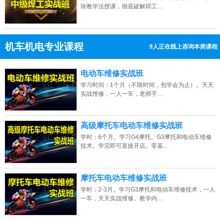
块教学法授课，彻底破解焊工…
机车机电专业课程
9人正在线上咨询本类课程
13807313137
点击免费咨询电话：
电动车维修实战班
学习时间：1个月（不限时间，包学会为止）。天天
实战维修，一人一车，老师手…
高级摩托车电动车维修实战班
学时：6个月。学习G4摩托、G3摩托和电动车维修
技术。学完即可直接开店。零基…
摩托车电动车维修实战班
学时：2-3月。学习G3摩托和电动车维修技术，一人
一车，天天实战维修。教学内…