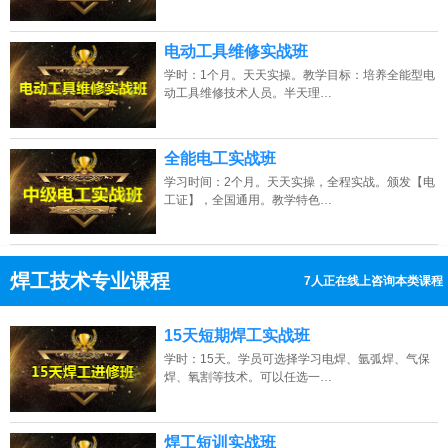
电动工具维修实战班
学时：1个月。天天实操。教学目标：培养全能型电
动工具维修技术人员。半天理…
全能电工实战班
学习时间：2个月。天天实操，全程实战。颁发【电
工证】，全国通用。教学特色…
焊工技术专业课程
11人正在线上咨询本类课程
13807313137
点击免费咨询电话：
15天短期焊工实战班
学时：15天。学员可选择学习电焊、氩弧焊、气保
焊、氧割等技术。可以任选一…
焊工短训实战班