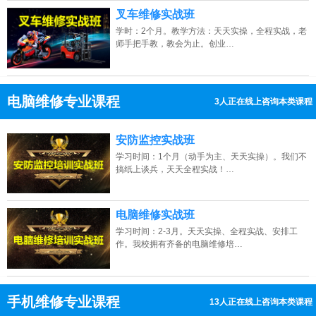
叉车维修实战班
学时：2个月。教学方法：天天实操，全程实战，老
师手把手教，教会为止。创业…
电脑维修专业课程
9人正在线上咨询本类课程
13807313137
点击免费咨询电话：
安防监控实战班
学习时间：1个月（动手为主、天天实操）。我们不
搞纸上谈兵，天天全程实战！…
电脑维修实战班
学习时间：2-3月。天天实操、全程实战、安排工
作。我校拥有齐备的电脑维修培…
手机维修专业课程
13人正在线上咨询本类课程