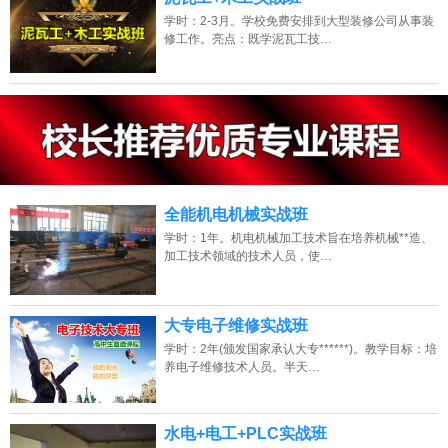
学时：2-3月。学校免费安排到大型装修公司从事装
修工作。亮点：既学泥瓦工技…
13807313137
点击免费咨询电话：
全能机电机械实战班
学时：1年。机电机械加工技术旨在培养机械**造、
加工技术领域的技术人员，使…
大专电子维修实战班
学时：2年(颁发国家承认大专******)。教学目标：培
养电子维修技术人员。半天…
水电+电工+PLC实战班