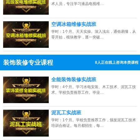
术人员，专注学习液晶电视维…
空调冰箱维修实战班
学时：1个月。天天实操。深入浅出，通俗易懂，从
零开始，模块教学，逐一突破…
装饰装修专业课程
9人正在线上咨询本类课程
13807313137
点击免费咨询电话：
全能装饰装修实战班
学时：4个月。学习水电安装、木工技术、泥瓦工技
术。学校负责推荐工作。毕业…
泥瓦工实战班
学时：1个月。学校负责推荐工作，颁发泥瓦工技术
培训合格证。每月都招生，每…