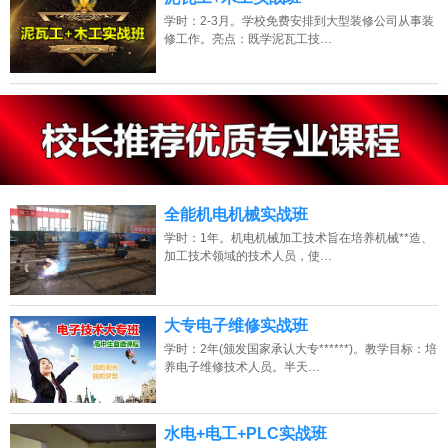
学时：2-3月。学校免费安排到大型装修公司从事装
修工作。亮点：既学泥瓦工技…
13807313137
点击免费咨询电话：
全能机电机械实战班
学时：1年。机电机械加工技术旨在培养机械**造、
加工技术领域的技术人员，使…
大专电子维修实战班
学时：2年(颁发国家承认大专******)。教学目标：培
养电子维修技术人员。半天…
水电+电工+PLC实战班