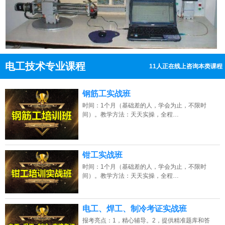
电工技术专业课程
11人正在线上咨询本类课程
13807313137
点击免费咨询电话：
钢筋工实战班
时间：1个月（基础差的人，学会为止，不限时
间）。教学方法：天天实操，全程…
钳工实战班
时间：1个月（基础差的人，学会为止，不限时
间）。教学方法：天天实操，全程…
电工、焊工、制冷考证实战班
报考亮点：1，精心辅导。2，提供精准题库和答