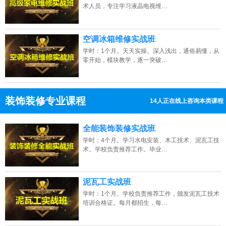
术人员，专注学习液晶电视维…
空调冰箱维修实战班
学时：1个月。天天实操。深入浅出，通俗易懂，从
零开始，模块教学，逐一突破…
装饰装修专业课程
13人正在线上咨询本类课程
13807313137
点击免费咨询电话：
全能装饰装修实战班
学时：4个月。学习水电安装、木工技术、泥瓦工技
术。学校负责推荐工作。毕业…
泥瓦工实战班
学时：1个月。学校负责推荐工作，颁发泥瓦工技术
培训合格证。每月都招生，每…