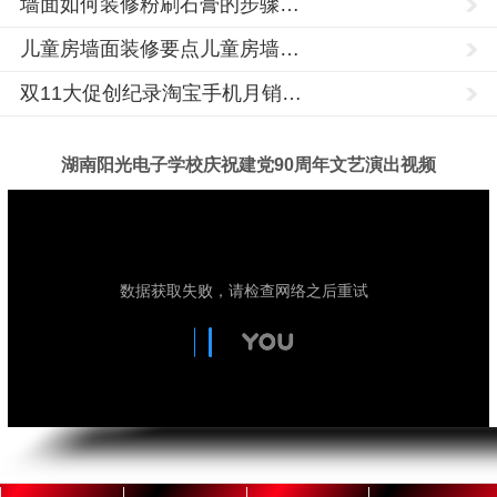
墙面如何装修粉刷石膏的步骤…
中
山
儿童房墙面装修要点儿童房墙…
市,
双11大促创纪录淘宝手机月销…
固
原
市,
湖南阳光电子学校庆祝建党90周年文艺演出视频
银
川
市,
玉
湖
PLC
树,
南
培
阳
海
训,PLC
光
编
技
东,
术
程
学
陇
培
校
训,PLC
南
成
培
立
市,
训
于
1992
学
酒
年，
校,PLC