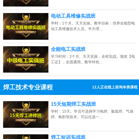
电动工具维修实战班
天津的网友正进入本页访问
学时：1个月。天天实操。教学目标：培养全能型电
动工具维修技术人员。半天理…
全能电工实战班
学习时间：2个月。天天实操，全程实战。颁发【电
工证】，全国通用。教学特色…
焊工技术专业课程
12人正在线上咨询本类课程
13807313137
点击免费咨询电话：
15天短期焊工实战班
学时：15天。学员可选择学习电焊、氩弧焊、气保
焊、氧割等技术。可以任选一…
焊工短训实战班