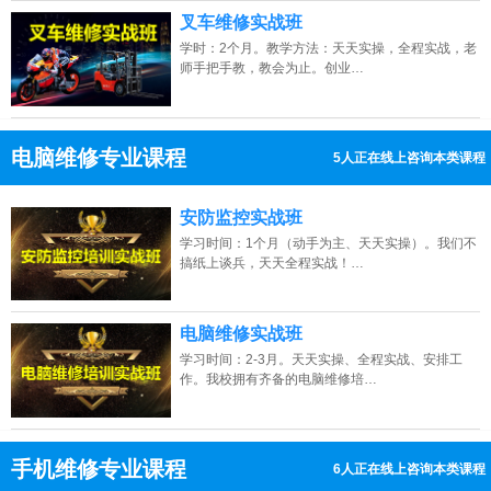
叉车维修实战班
学时：2个月。教学方法：天天实操，全程实战，老
师手把手教，教会为止。创业…
电脑维修专业课程
8人正在线上咨询本类课程
13807313137
点击免费咨询电话：
安防监控实战班
学习时间：1个月（动手为主、天天实操）。我们不
搞纸上谈兵，天天全程实战！…
电脑维修实战班
学习时间：2-3月。天天实操、全程实战、安排工
作。我校拥有齐备的电脑维修培…
手机维修专业课程
5人正在线上咨询本类课程