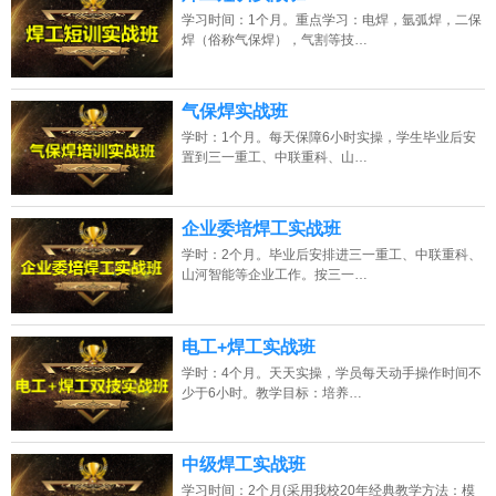
学习时间：1个月。重点学习：电焊，氩弧焊，二保
焊（俗称气保焊），气割等技…
气保焊实战班
学时：1个月。每天保障6小时实操，学生毕业后安
置到三一重工、中联重科、山…
企业委培焊工实战班
学时：2个月。毕业后安排进三一重工、中联重科、
山河智能等企业工作。按三一…
电工+焊工实战班
学时：4个月。天天实操，学员每天动手操作时间不
少于6小时。教学目标：培养…
中级焊工实战班
学习时间：2个月(采用我校20年经典教学方法：模