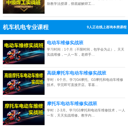
块教学法授课，彻底破解焊工…
机车机电专业课程
9人正在线上咨询本类课程
13807313137
点击免费咨询电话：
电动车维修实战班
学习时间：1个月（不限时间，包学会为止）。天天
实战维修，一人一车，老师手…
高级摩托车电动车维修实战班
学时：6个月。学习G4摩托、G3摩托和电动车维修
技术。学完即可直接开店。零基…
摩托车电动车维修实战班
学时：2-3月。学习G3摩托和电动车维修技术，一人
一车，天天实战维修。教学内…