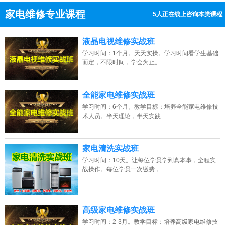
家电维修专业课程
13人正在线上咨询本类课程
13807313137
点击免费咨询电话：
液晶电视维修实战班
学习时间：1个月。天天实操。学习时间看学生基础
而定，不限时间，学会为止。…
全能家电维修实战班
学习时间：6个月。教学目标：培养全能家电维修技
术人员。半天理论，半天实践…
家电清洗实战班
学习时间：10天。让每位学员学到真本事，全程实
战操作。每位学员一次缴费，…
高级家电维修实战班
学习时间：2-3月。教学目标：培养高级家电维修技