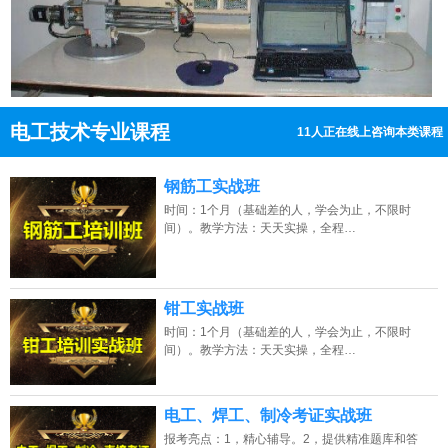
电工技术专业课程
11人正在线上咨询本类课程
13807313137
点击免费咨询电话：
钢筋工实战班
时间：1个月（基础差的人，学会为止，不限时
间）。教学方法：天天实操，全程…
钳工实战班
时间：1个月（基础差的人，学会为止，不限时
间）。教学方法：天天实操，全程…
电工、焊工、制冷考证实战班
报考亮点：1，精心辅导。2，提供精准题库和答