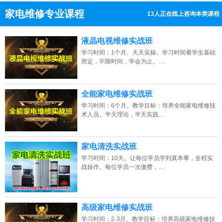
家电维修专业课程
6人正在线上咨询本类课程
13807313137
点击免费咨询电话：
液晶电视维修实战班
学习时间：1个月。天天实操。学习时间看学生基础
而定，不限时间，学会为止。…
全能家电维修实战班
学习时间：6个月。教学目标：培养全能家电维修技
术人员。半天理论，半天实践…
家电清洗实战班
学习时间：10天。让每位学员学到真本事，全程实
战操作。每位学员一次缴费，…
高级家电维修实战班
学习时间：2-3月。教学目标：培养高级家电维修技