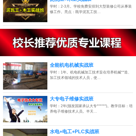
学时：2-3月。学校免费安排到大型装修公司从事装
修工作。亮点：既学泥瓦工技…
13807313137
点击免费咨询电话：
全能机电机械实战班
学时：1年。机电机械加工技术旨在培养机械**造、
加工技术领域的技术人员，使…
大专电子维修实战班
学时：2年(颁发国家承认大专******)。教学目标：培
养电子维修技术人员。半天…
水电+电工+PLC实战班