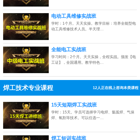
电动工具维修实战班
学时：1个月。天天实操。教学目标：培养全能型电
动工具维修技术人员。半天理…
全能电工实战班
学习时间：2个月。天天实操，全程实战。颁发【电
工证】，全国通用。教学特色…
焊工技术专业课程
9人正在线上咨询本类课程
13807313137
点击免费咨询电话：
15天短期焊工实战班
陕西的网友正进入本页访问
学时：15天。学员可选择学习电焊、氩弧焊、气保
焊、氧割等技术。可以任选一…
焊工短训实战班