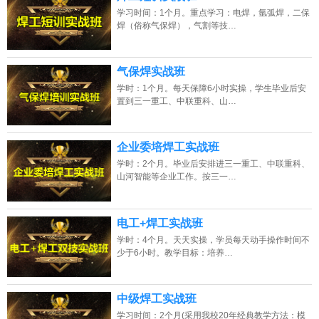
学习时间：1个月。重点学习：电焊，氩弧焊，二保
焊（俗称气保焊），气割等技…
气保焊实战班
学时：1个月。每天保障6小时实操，学生毕业后安
置到三一重工、中联重科、山…
企业委培焊工实战班
学时：2个月。毕业后安排进三一重工、中联重科、
山河智能等企业工作。按三一…
电工+焊工实战班
学时：4个月。天天实操，学员每天动手操作时间不
少于6小时。教学目标：培养…
中级焊工实战班
学习时间：2个月(采用我校20年经典教学方法：模