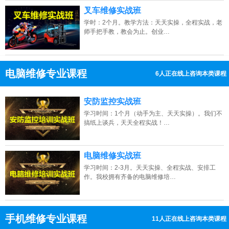
叉车维修实战班
学时：2个月。教学方法：天天实操，全程实战，老
师手把手教，教会为止。创业…
电脑维修专业课程
3人正在线上咨询本类课程
13807313137
点击免费咨询电话：
安防监控实战班
学习时间：1个月（动手为主、天天实操）。我们不
搞纸上谈兵，天天全程实战！…
电脑维修实战班
学习时间：2-3月。天天实操、全程实战、安排工
作。我校拥有齐备的电脑维修培…
手机维修专业课程
7人正在线上咨询本类课程