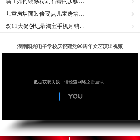
墙面如何装修粉刷石膏的步骤…
中
山
儿童房墙面装修要点儿童房墙…
市,
双11大促创纪录淘宝手机月销…
固
原
市,
湖南阳光电子学校庆祝建党90周年文艺演出视频
银
川
市,
玉
湖
PLC
树,
南
培
阳
海
训,PLC
光
编
技
东,
术
程
学
陇
培
校
训,PLC
南
成
培
立
市,
训
于
1992
学
酒
年，
校,PLC