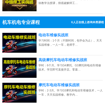
块教学法授课，彻底破解焊工…
机车机电专业课程
6人正在线上咨询本类课程
13807313137
点击免费咨询电话：
电动车维修实战班
学习时间：1个月（不限时间，包学会为止）。天天
实战维修，一人一车，老师手…
高级摩托车电动车维修实战班
学时：6个月。学习G4摩托、G3摩托和电动车维修
技术。学完即可直接开店。零基…
摩托车电动车维修实战班
学时：2-3月。学习G3摩托和电动车维修技术，一人
一车，天天实战维修。教学内…