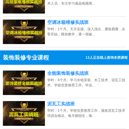
术人员，专注学习液晶电视维…
空调冰箱维修实战班
学时：1个月。天天实操。深入浅出，通俗易懂，从
零开始，模块教学，逐一突破…
装饰装修专业课程
13人正在线上咨询本类课程
13807313137
点击免费咨询电话：
全能装饰装修实战班
学时：4个月。学习水电安装、木工技术、泥瓦工技
术。学校负责推荐工作。毕业…
泥瓦工实战班
学时：1个月。学校负责推荐工作，颁发泥瓦工技术
培训合格证。每月都招生，每…