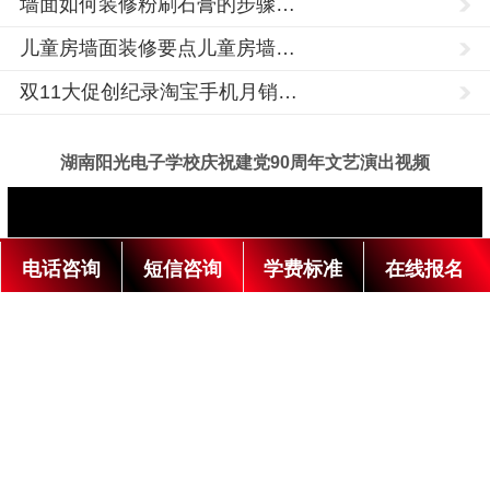
墙面如何装修粉刷石膏的步骤…
川
儿童房墙面装修要点儿童房墙…
市,
玉
双11大促创纪录淘宝手机月销…
树,
海
湖南阳光电子学校庆祝建党90周年文艺演出视频
东,
湖
陇
南
阳
南
光
技
市,
电话咨询
短信咨询
学费标准
在线报名
术
酒
学
校
泉
成
立
市,
于
1992
张
年，
是
掖
经
市,
湖
南
天
省
人