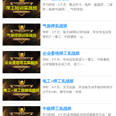
学习时间：1个月。重点学习：电焊，氩弧焊，二保
焊（俗称气保焊），气割等技…
气保焊实战班
学时：1个月。每天保障6小时实操，学生毕业后安
置到三一重工、中联重科、山…
企业委培焊工实战班
学时：2个月。毕业后安排进三一重工、中联重科、
山河智能等企业工作。按三一…
电工+焊工实战班
学时：4个月。天天实操，学员每天动手操作时间不
少于6小时。教学目标：培养…
中级焊工实战班
学习时间：2个月(采用我校20年经典教学方法：模