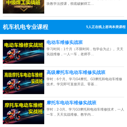
块教学法授课，彻底破解焊工…
机车机电专业课程
5人正在线上咨询本类课程
13807313137
点击免费咨询电话：
电动车维修实战班
学习时间：1个月（不限时间，包学会为止）。天天
实战维修，一人一车，老师手…
高级摩托车电动车维修实战班
学时：6个月。学习G4摩托、G3摩托和电动车维修
技术。学完即可直接开店。零基…
摩托车电动车维修实战班
学时：2-3月。学习G3摩托和电动车维修技术，一人
一车，天天实战维修。教学内…