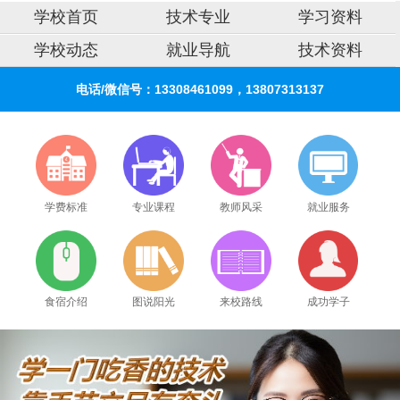
学校首页
技术专业
学习资料
学校动态
就业导航
技术资料
电话/微信号：13308461099，13807313137
学费标准
专业课程
教师风采
就业服务
2026年8月6号_江苏_谭同学（135****3765）报名:
【安防监控全能实战班】
2026年8月6号_河南_林同学（130****0078）报名:
【木工全能实战班】
食宿介绍
图说阳光
来校路线
成功学子
2026年8月6号_上海_李同学（157****8779）报名:
【手机维修高级实战班】
2026年8月6号_浙江_卢同学（182****7242）报名:
【安防监控全能实战班】
2026年8月6号_陕西_田同学（156****1792）报名:
【电机马达维修实战班】