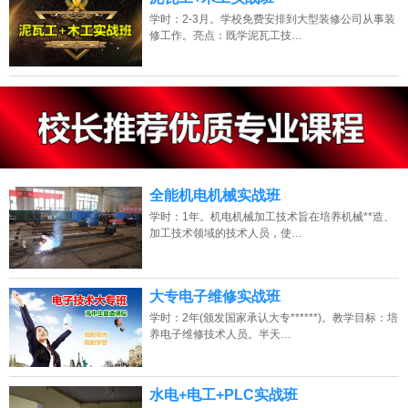
学时：2-3月。学校免费安排到大型装修公司从事装
修工作。亮点：既学泥瓦工技…
13807313137
点击免费咨询电话：
全能机电机械实战班
学时：1年。机电机械加工技术旨在培养机械**造、
加工技术领域的技术人员，使…
大专电子维修实战班
学时：2年(颁发国家承认大专******)。教学目标：培
养电子维修技术人员。半天…
水电+电工+PLC实战班