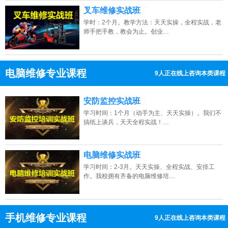
叉车维修实战班
学时：2个月。教学方法：天天实操，全程实战，老
师手把手教，教会为止。创业…
电脑维修专业课程
4人正在线上咨询本类课程
13807313137
点击免费咨询电话：
安防监控实战班
学习时间：1个月（动手为主、天天实操）。我们不
搞纸上谈兵，天天全程实战！…
电脑维修实战班
学习时间：2-3月。天天实操、全程实战、安排工
作。我校拥有齐备的电脑维修培…
手机维修专业课程
13人正在线上咨询本类课程