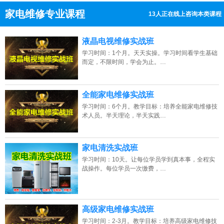
家电维修专业课程
5人正在线上咨询本类课程
13807313137
点击免费咨询电话：
液晶电视维修实战班
学习时间：1个月。天天实操。学习时间看学生基础
而定，不限时间，学会为止。…
全能家电维修实战班
学习时间：6个月。教学目标：培养全能家电维修技
术人员。半天理论，半天实践…
家电清洗实战班
学习时间：10天。让每位学员学到真本事，全程实
战操作。每位学员一次缴费，…
高级家电维修实战班
学习时间：2-3月。教学目标：培养高级家电维修技