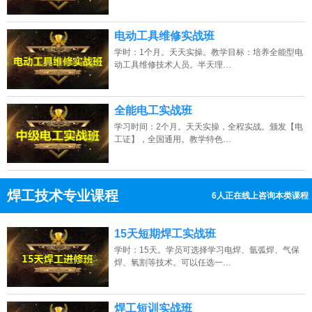
电动工具维修实战班
学时：1个月。天天实操。教学目标：培养全能型电
动工具维修技术人员。半天理…
全能电工实战班
学习时间：2个月。天天实操，全程实战。颁发【电
工证】，全国通用。教学特色…
焊工技术专业课程
6人正在线上咨询本类课程
13807313137
点击免费咨询电话：
15天短期焊工实战班
学时：15天。学员可选择学习电焊、氩弧焊、气保
焊、氧割等技术。可以任选一…
焊工短训实战班