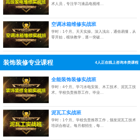
术人员，专注学习液晶电视维…
空调冰箱维修实战班
学时：1个月。天天实操。深入浅出，通俗易懂，从
零开始，模块教学，逐一突破…
装饰装修专业课程
13人正在线上咨询本类课程
13807313137
点击免费咨询电话：
全能装饰装修实战班
学时：4个月。学习水电安装、木工技术、泥瓦工技
术。学校负责推荐工作。毕业…
泥瓦工实战班
学时：1个月。学校负责推荐工作，颁发泥瓦工技术
培训合格证。每月都招生，每…