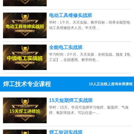
电动工具维修实战班
学时：1个月。天天实操。教学目标：培养全能型电
动工具维修技术人员。半天理…
全能电工实战班
学习时间：2个月。天天实操，全程实战。颁发【电
工证】，全国通用。教学特色…
焊工技术专业课程
9人正在线上咨询本类课程
13807313137
点击免费咨询电话：
15天短期焊工实战班
学时：15天。学员可选择学习电焊、氩弧焊、气保
焊、氧割等技术。可以任选一…
焊工短训实战班