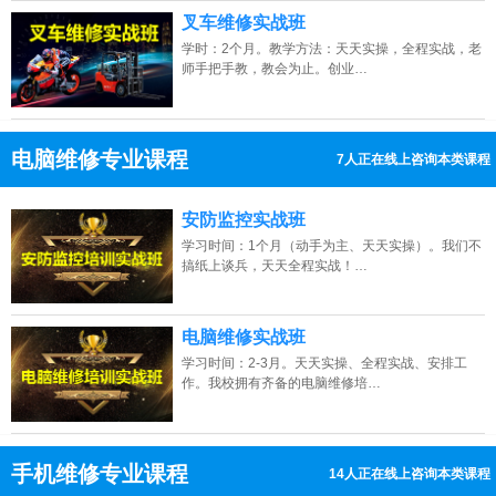
叉车维修实战班
学时：2个月。教学方法：天天实操，全程实战，老
师手把手教，教会为止。创业…
电脑维修专业课程
12人正在线上咨询本类课程
13807313137
点击免费咨询电话：
安防监控实战班
学习时间：1个月（动手为主、天天实操）。我们不
搞纸上谈兵，天天全程实战！…
电脑维修实战班
学习时间：2-3月。天天实操、全程实战、安排工
作。我校拥有齐备的电脑维修培…
手机维修专业课程
5人正在线上咨询本类课程