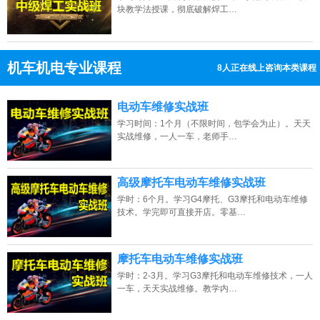
块教学法授课，彻底破解焊工…
机车机电专业课程
8人正在线上咨询本类课程
13807313137
点击免费咨询电话：
电动车维修实战班
学习时间：1个月（不限时间，包学会为止）。天天
实战维修，一人一车，老师手…
高级摩托车电动车维修实战班
学时：6个月。学习G4摩托、G3摩托和电动车维修
技术。学完即可直接开店。零基…
摩托车电动车维修实战班
学时：2-3月。学习G3摩托和电动车维修技术，一人
一车，天天实战维修。教学内…