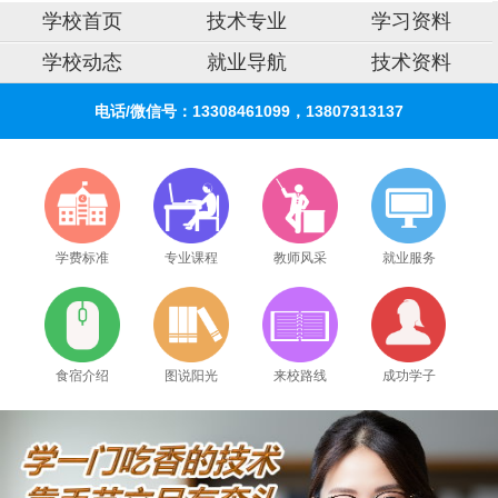
学校首页
技术专业
学习资料
学校动态
就业导航
技术资料
电话/微信号：13308461099，13807313137
学费标准
专业课程
教师风采
就业服务
食宿介绍
图说阳光
来校路线
成功学子
2026年8月9号_陕西_谭同学（136****0167）报名:
【瓦工全能实战班】
2026年8月9号_天津_李同学（139****8889）报名:
【叉车维修实战班】