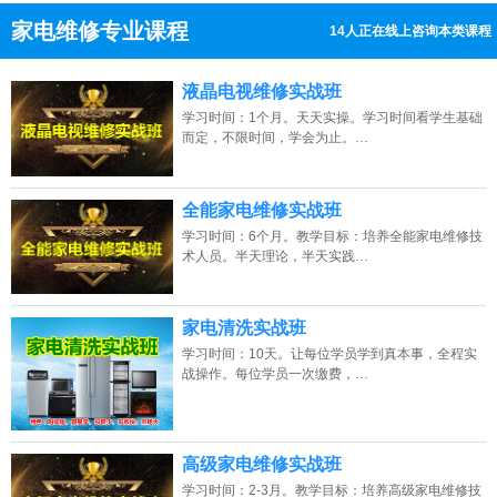
家电维修专业课程
13人正在线上咨询本类课程
13807313137
点击免费咨询电话：
液晶电视维修实战班
学习时间：1个月。天天实操。学习时间看学生基础
而定，不限时间，学会为止。…
全能家电维修实战班
学习时间：6个月。教学目标：培养全能家电维修技
术人员。半天理论，半天实践…
家电清洗实战班
学习时间：10天。让每位学员学到真本事，全程实
战操作。每位学员一次缴费，…
高级家电维修实战班
学习时间：2-3月。教学目标：培养高级家电维修技