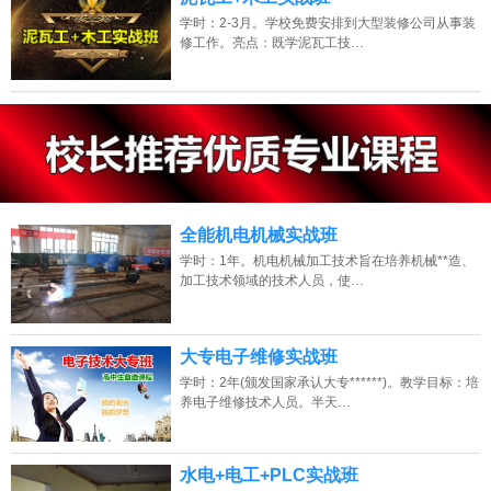
学时：2-3月。学校免费安排到大型装修公司从事装
修工作。亮点：既学泥瓦工技…
13807313137
点击免费咨询电话：
全能机电机械实战班
学时：1年。机电机械加工技术旨在培养机械**造、
加工技术领域的技术人员，使…
大专电子维修实战班
学时：2年(颁发国家承认大专******)。教学目标：培
养电子维修技术人员。半天…
水电+电工+PLC实战班