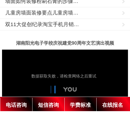
墙面如何装修粉刷石膏的步骤…
川
市,
儿童房墙面装修要点儿童房墙…
玉
双11大促创纪录淘宝手机月销…
树,
海
湖南阳光电子学校庆祝建党90周年文艺演出视频
东,
湖
陇
南
南
阳
光
市,
技
术
酒
学
校
泉
成
立
市,
于
张
1992
年，
电话咨询
短信咨询
学费标准
在线报名
掖
是
经
市,
湖
南
天
省
人
水