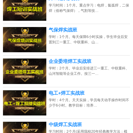
学习时间：1个月。重点学习：电焊，氩弧焊，二保
焊（俗称气保焊），气割等技…
气保焊实战班
学时：1个月。每天保障6小时实操，学生毕业后安
置到三一重工、中联重科、山…
企业委培焊工实战班
学时：2个月。毕业后安排进三一重工、中联重科、
山河智能等企业工作。按三一…
电工+焊工实战班
学时：4个月。天天实操，学员每天动手操作时间不
少于6小时。教学目标：培养…
中级焊工实战班
学习时间：2个月(采用我校20年经典教学方法：模