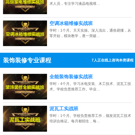
术人员，专注学习液晶电视维…
空调冰箱维修实战班
学时：1个月。天天实操。深入浅出，通俗易懂，从
零开始，模块教学，逐一突破…
装饰装修专业课程
7人正在线上咨询本类课程
13807313137
点击免费咨询电话：
全能装饰装修实战班
学时：4个月。学习水电安装、木工技术、泥瓦工技
术。学校负责推荐工作。毕业…
泥瓦工实战班
学时：1个月。学校负责推荐工作，颁发泥瓦工技术
培训合格证。每月都招生，每…